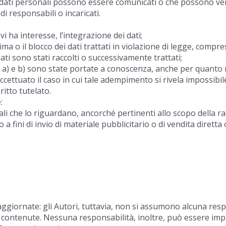
i i dati personali possono essere comunicati o che possono ve
i responsabili o incaricati.
i ha interesse, l’integrazione dei dati;
a o il blocco dei dati trattati in violazione di legge, compres
dati sono stati raccolti o successivamente trattati;
ere a) e b) sono state portate a conoscenza, anche per quanto 
, eccettuato il caso in cui tale adempimento si rivela impossi
itto tutelato.
:
ali che lo riguardano, ancorché pertinenti allo scopo della ra
 a fini di invio di materiale pubblicitario o di vendita diretta
iornate: gli Autori, tuttavia, non si assumono alcuna respo
 contenute. Nessuna responsabilità, inoltre, può essere imp