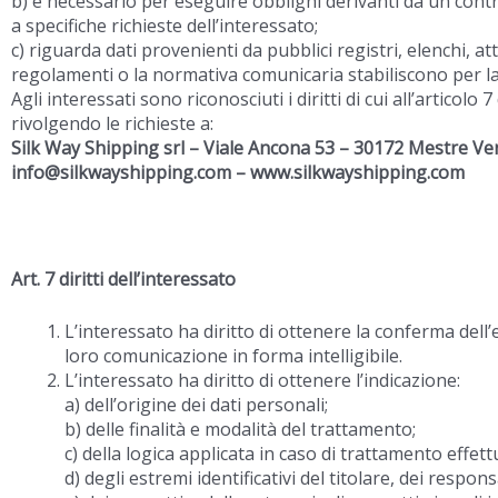
b) è necessario per eseguire obblighi derivanti da un contr
a specifiche richieste dell’interessato;
c) riguarda dati provenienti da pubblici registri, elenchi, at
regolamenti o la normativa comunicaria stabiliscono per la c
Agli interessati sono riconosciuti i diritti di cui all’articolo
rivolgendo le richieste a:
Silk Way Shipping srl –
Viale Ancona 53 – 30172 Mestre Ve
info@silkwayshipping.com – www.silkwayshipping.com
Art. 7 diritti dell’interessato
L’interessato ha diritto di ottenere la conferma dell
loro comunicazione in forma intelligibile.
L’interessato ha diritto di ottenere l’indicazione:
a) dell’origine dei dati personali;
b) delle finalità e modalità del trattamento;
c) della logica applicata in caso di trattamento effettu
d) degli estremi identificativi del titolare, dei respo