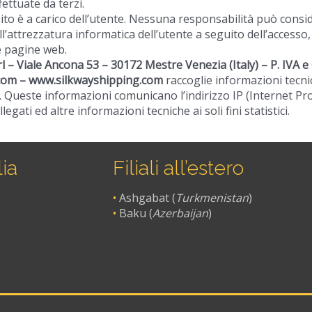
fettuate da terzi.
ito è a carico dell’utente. Nessuna responsabilità può conside
’attrezzatura informatica dell’utente a seguito dell’accesso,
te pagine web.
rl –
Viale Ancona 53 – 30172 Mestre Venezia
(Italy) – P. IVA 
.com – www.silkwayshipping.com
raccoglie informazioni tecni
 Queste informazioni comunicano l’indirizzo IP (Internet Protoc
legati ed altre informazioni tecniche ai soli fini statistici.
lia
Filiali all’estero
•
Ashgabat (
Turkmenistan
)
•
Baku (
Azerbaijan
)