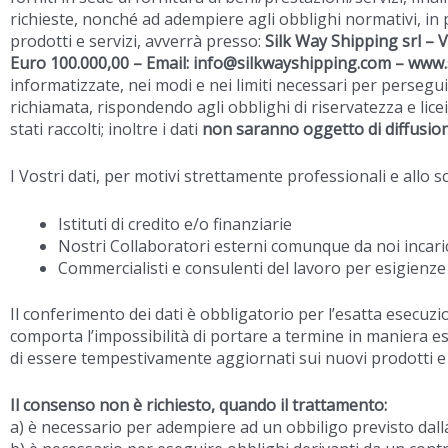
richieste, nonché ad adempiere agli obblighi normativi, in pa
prodotti e servizi, avverrà presso:
Silk Way Shipping srl –
V
Euro 100.000,00 – Email: info@silkwayshipping.com – www
informatizzate, nei modi e nei limiti necessari per perseguir
richiamata, rispondendo agli obblighi di riservatezza e lice
stati raccolti; inoltre i dati
non saranno oggetto di diffusio
I Vostri dati, per motivi strettamente professionali e allo 
Istituti di credito e/o finanziarie
Nostri Collaboratori esterni comunque da noi incari
Commercialisti e consulenti del lavoro per esigienze c
Il conferimento dei dati è obbligatorio per l’esatta esecuzio
comporta l’impossibilità di portare a termine in maniera es
di essere tempestivamente aggiornati sui nuovi prodotti e se
Il consenso non è richiesto, quando il trattamento:
a) è necessario per adempiere ad un obbiligo previsto dal