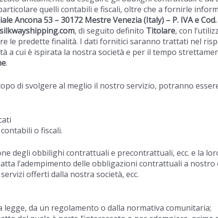
rticolare quelli contabili e fiscali, oltre che a fornirle info
iale Ancona 53 – 30172 Mestre Venezia
(Italy) – P. IVA e Cod
.silkwayshipping.com
, di seguito definito
Titolare
, con l’util
e le predette finalità. I dati fornitici saranno trattati nel r
ità a cui è ispirata la nostra società e per il tempo strettam
ne
.
scopo di svolgere al meglio il nostro servizio, potranno esser
cati
ontabili o fiscali.
ne degli obbilighi contrattuali e precontrattuali, ecc. e la l
atta l’adempimento delle obbligazioni contrattuali a nostro ca
rvizi offerti dalla nostra società, ecc.
la legge, da un regolamento o dalla normativa comunitaria;