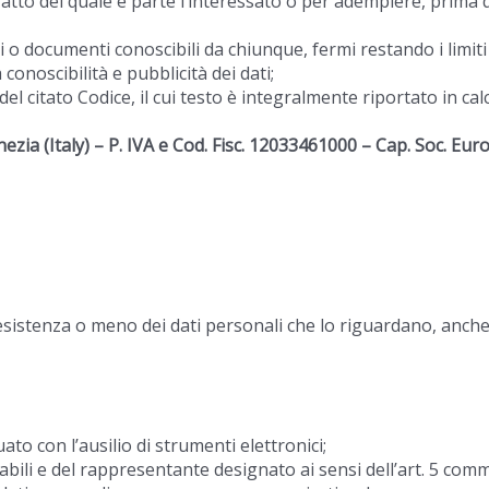
atto del quale è parte l’interessato o per adempiere, prima d
ti o documenti conoscibili da chiunque, fermi restando i limiti 
onoscibilità e pubblicità dei dati;
 7 del citato Codice, il cui testo è integralmente riportato in c
nezia
(Italy) – P. IVA e Cod. Fisc. 12033461000 – Cap. Soc. Eur
’esistenza o meno dei dati personali che lo riguardano, anche
ato con l’ausilio di strumenti elettronici;
nsabili e del rappresentante designato ai sensi dell’art. 5 comm