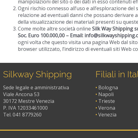
manipolazioni del sito o dei dati in esso contenuti ef
Ogni rischio connesso all’uso e all’esplorazione del s
relazione ad eventuali danni che possano derivare all
della visualizzazione dei materiali presenti su ques
Come molte altre società online
Silk Way Shipping s
Soc. Euro 100.000,00 – Email: info@silkwayshipping
ogni volta che questo visita una pagina Web dal sito.
browser utilizzato, l’indirizzo di eventuali siti Web col
Silkway Shipping
Filiali in Ita
Sede legale e amministrativa
•
Bologna
Viale Ancona 53
•
Napoli
30172 Mestre Venezia
•
Trieste
P. IVA 12033461000
•
Verona
Tel. 041 8779260
•
Venezia